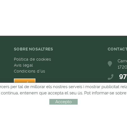
SOBRE NOSALTRES
CONTAC
Política de cookies
Carr
Avís legal
1720
Condicions d'ús
97
rcers per tal de millorar els nostres serveis i mostrar publicitat 
h
68
Si continua, entenem que accepta el seu ús. Pot informar-se sobre 
com
Accepto
Distribuït per:
MICROLÒGIC, SLU