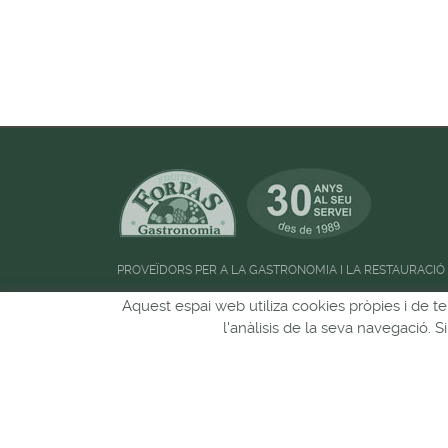
PROVEÏDORS PER A LA GASTRONOMIA I LA RESTAURACIÓ
Aquest espai web utiliza cookies pròpies i de te
Horari d'atenció al públic:
de 09:00h a 13:00
l'anàlisis de la seva navegació. 
Pots seguir-nos a