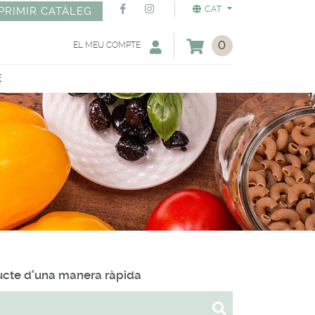
CAT
PRIMIR CATÀLEG
0
EL MEU COMPTE
E
ducte d'una manera ràpida