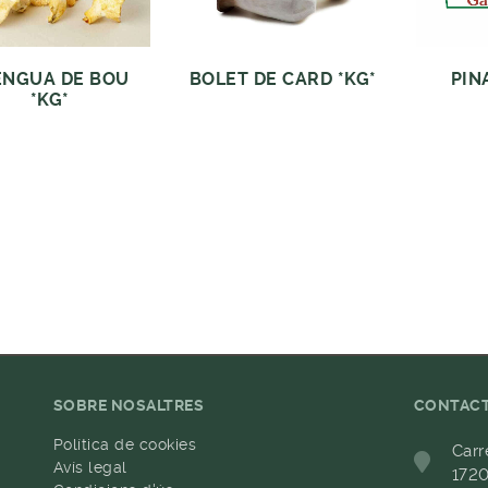
ENGUA DE BOU
BOLET DE CARD *KG*
PIN
*KG*
SOBRE NOSALTRES
CONTAC
Política de cookies
Carr
Avís legal
1720