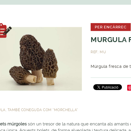
PER ENCÀRREC
MURGULA 
REF.: MU
Múrgula fresca de 
LA, TAMBÉ CONEGUDA COM "MORCHELLA"
lets múrgoles
són un tresor de la natura que encanta als amants de
ça única. Aquests bolets, de forma alveolada i textura delicada, ap