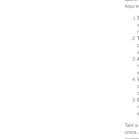
Aquí e
a
Tant s
única.
excepc