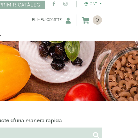
CAT
PRIMIR CATÀLEG
0
EL MEU COMPTE
E
ducte d'una manera ràpida