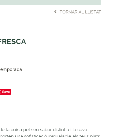
TORNAR AL LLISTAT
FRESCA
temporada.
Save
 la cuina pel seu sabor distintiu i la seva
orten una sofisticació inigualable als teus plats.