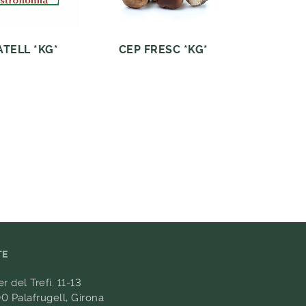
ATELL *KG*
CEP FRESC *KG*
TE
er del Trefí. 11-13
0 Palafrugell, Girona