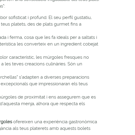
s":
r sofisticat i profund. El seu perfil gustatiu,
 teus platets, des de plats gurmet fins a
a i ferma, cosa que les fa ideals per a saltats i
terística les converteix en un ingredient cobejat
lor característic, les múrgoles fresques no
a les teves creacions culinàries. Són un
morchellas" s'adapten a diverses preparacions
ts excepcionals que impressionaran els teus
múrgoles de proximitat i ens assegurem que es
at d'aquesta menja, alhora que respecta els
rgoles
ofereixen una experiència gastronòmica
egància als teus platerets amb aquests bolets