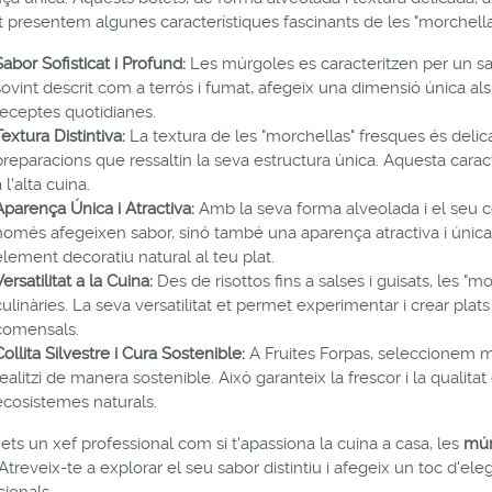
t presentem algunes característiques fascinants de les "morchella
Sabor Sofisticat i Profund:
Les múrgoles es caracteritzen per un sabo
sovint descrit com a terrós i fumat, afegeix una dimensió única als
receptes quotidianes.
Textura Distintiva:
La textura de les "morchellas" fresques és delicad
preparacions que ressaltin la seva estructura única. Aquesta carac
 l'alta cuina.
Aparença Única i Atractiva:
Amb la seva forma alveolada i el seu co
només afegeixen sabor, sinó també una aparença atractiva i única 
element decoratiu natural al teu plat.
Versatilitat a la Cuina:
Des de risottos fins a salses i guisats, les "
culinàries. La seva versatilitat et permet experimentar i crear pla
comensals.
Collita Silvestre i Cura Sostenible:
A Fruites Forpas, seleccionem 
realitzi de manera sostenible. Això garanteix la frescor i la qualit
ecosistemes naturals.
i ets un xef professional com si t'apassiona la cuina a casa, les
mú
 Atreveix-te a explorar el seu sabor distintiu i afegeix un toc d'el
ionals.