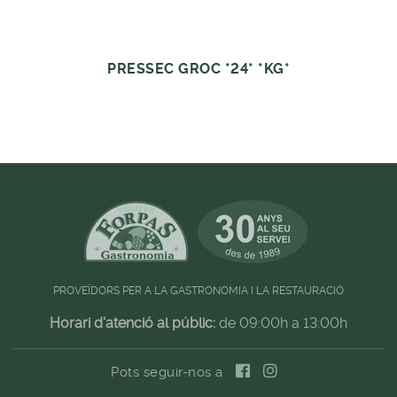
PRESSEC GROC *24* *KG*
PROVEÏDORS PER A LA GASTRONOMIA I LA RESTAURACIÓ
Horari d'atenció al públic:
de 09:00h a 13:00h
Pots seguir-nos a