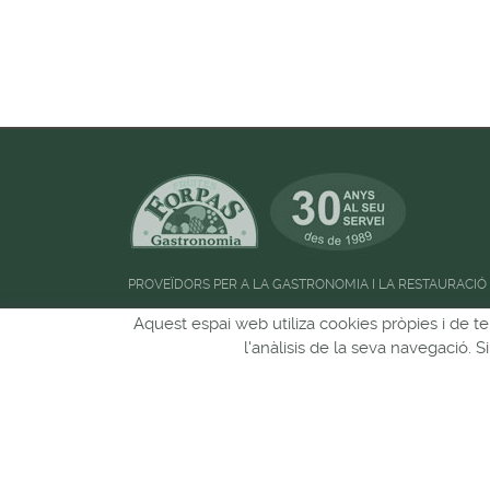
PROVEÏDORS PER A LA GASTRONOMIA I LA RESTAURACIÓ
Horari d'atenció al públic:
de 09:00h a 13:00
Aquest espai web utiliza cookies pròpies i de te
l'anàlisis de la seva navegació. 
Pots seguir-nos a