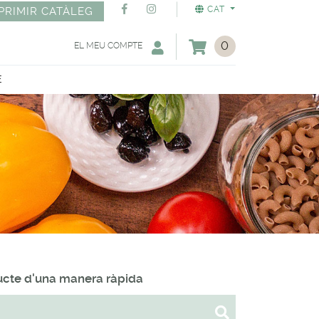
CAT
PRIMIR CATÀLEG
0
EL MEU COMPTE
E
ducte d'una manera ràpida