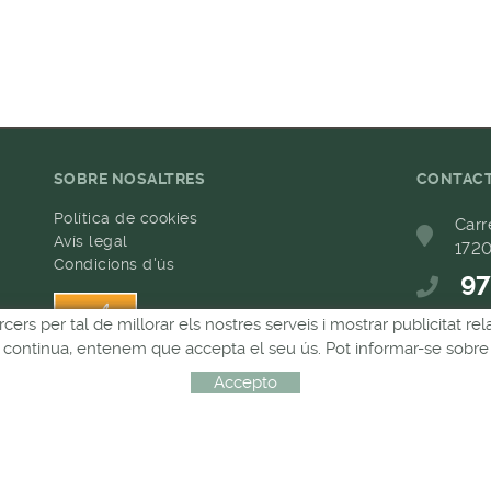
SOBRE NOSALTRES
CONTAC
Política de cookies
Carr
Avís legal
1720
Condicions d'ús
97
h
rcers per tal de millorar els nostres serveis i mostrar publicitat 
68
Si continua, entenem que accepta el seu ús. Pot informar-se sobre 
com
Accepto
Distribuït per:
MICROLÒGIC, SLU