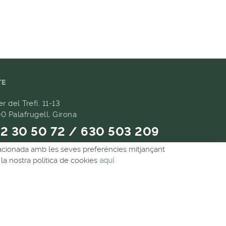
TE
er del Trefí. 11-13
0 Palafrugell, Girona
2 30 50 72 / 630 503 209
relacionada amb les seves preferències mitjançant
9 657 489
la nostra política de cookies
aquí
andes@forpasgastronomia.com