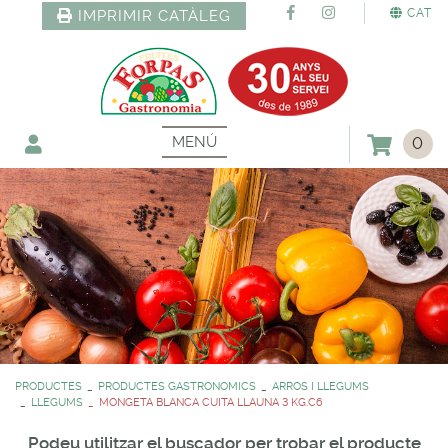
CAT
IMPRIMIR CATÀLEG
MENÚ
0
PRODUCTES
PRODUCTES GASTRONOMICS
ARROS I LLEGUMS
LLEGUMS
MONGETA BLANCA CUITA LLAUNA 3 KG.C6
Podeu utilitzar el buscador per trobar el producte