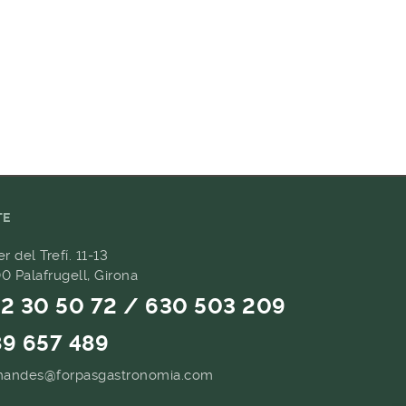
TE
er del Trefí. 11-13
0 Palafrugell, Girona
2 30 50 72 / 630 503 209
9 657 489
andes@forpasgastronomia.com