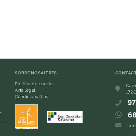
SOBRE NOSALTRES
CONTAC
Política de cookies
Carr
Avís legal
1720
Condicions d'ús
97
h
68
com