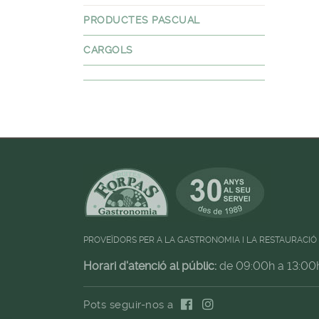
PRODUCTES PASCUAL
CARGOLS
PROVEÏDORS PER A LA GASTRONOMIA I LA RESTAURACIÓ
Horari d'atenció al públic:
de 09:00h a 13:00
Pots seguir-nos a