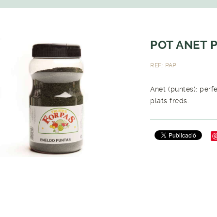
POT ANET 
REF.: PAP
Anet (puntes): perf
plats freds.