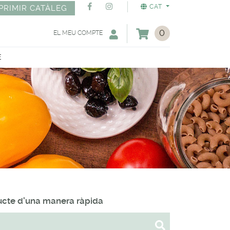
CAT
PRIMIR CATÀLEG
0
EL MEU COMPTE
E
ducte d'una manera ràpida