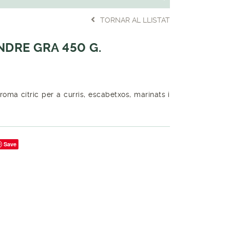
TORNAR AL LLISTAT
NDRE GRA 450 G.
roma cítric per a curris, escabetxos, marinats i
Save