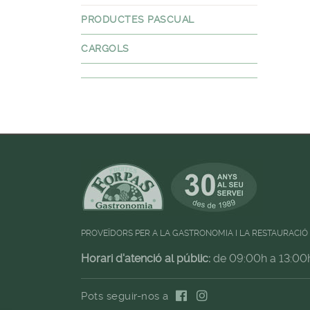
PRODUCTES PASCUAL
CARGOLS
PROVEÏDORS PER A LA GASTRONOMIA I LA RESTAURACIÓ
Horari d'atenció al públic:
de 09:00h a 13:00
Pots seguir-nos a