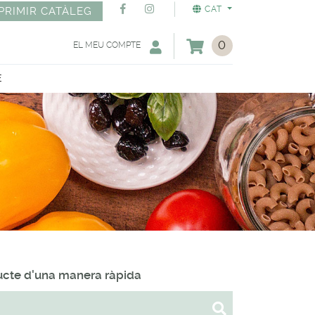
CAT
PRIMIR CATÀLEG
0
EL MEU COMPTE
E
ducte d'una manera ràpida