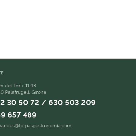
TE
er del Trefí. 11-13
0 Palafrugell, Girona
2 30 50 72 / 630 503 209
9 657 489
andes@forpasgastronomia.com