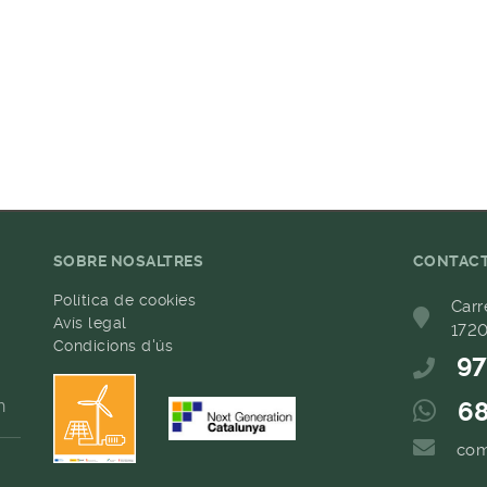
SOBRE NOSALTRES
CONTAC
Política de cookies
Carr
Avís legal
1720
Condicions d'ús
97
h
68
com