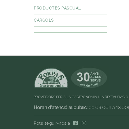
PRODUCTES PASCUAL
CARGOLS
PROVEÏDORS PER A LA GASTRONOMIA I LA RESTAURACIÓ
Horari d'atenció al públic:
de 09:00h a 13:00
Pots seguir-nos a