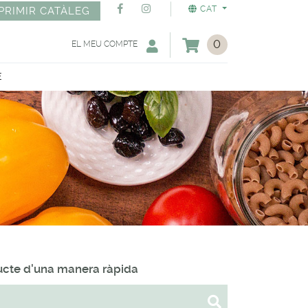
CAT
PRIMIR CATÀLEG
0
EL MEU COMPTE
E
ducte d'una manera ràpida