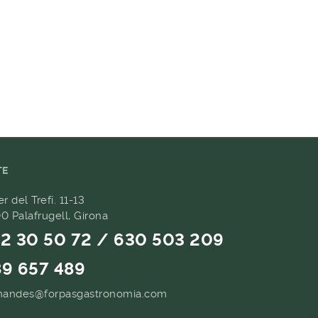
TE
er del Trefí. 11-13
0 Palafrugell, Girona
2 30 50 72 / 630 503 209
9 657 489
andes@forpasgastronomia.com