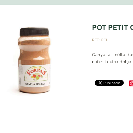
POT PETIT 
REF.: PCI
Canyella mòlta (po
cafès i cuina dolça.