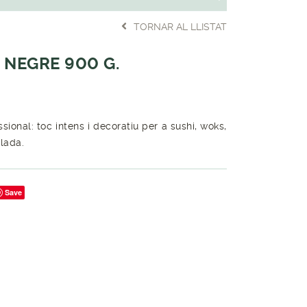
TORNAR AL LLISTAT
 NEGRE 900 G.
ional: toc intens i decoratiu per a sushi, woks,
alada.
Save