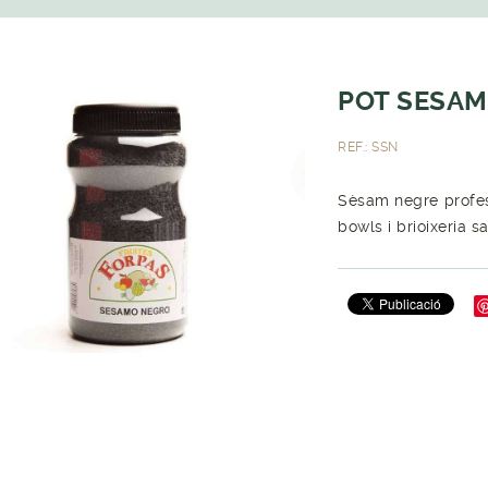
POT SESAM
REF.: SSN
Sèsam negre profess
bowls i brioixeria s