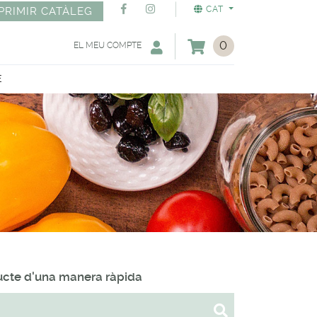
CAT
PRIMIR CATÀLEG
0
EL MEU COMPTE
E
ducte d'una manera ràpida