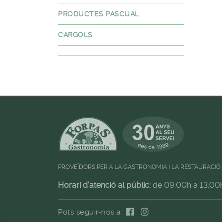
PRODUCTES PASCUAL
CARGOLS
PROVEÏDORS PER A LA GASTRONOMIA I LA RESTAURACIÓ
Horari d'atenció al públic:
de 09:00h a 13:00
Pots seguir-nos a