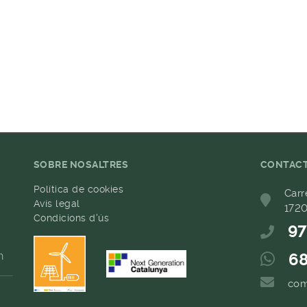
SOBRE NOSALTRES
CONTAC
Política de cookies
Carr
Avís legal
1720
Condicions d'ús
97
h
68
com