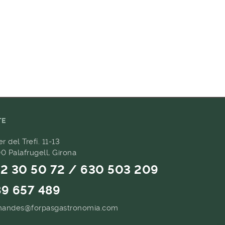
TE
er del Trefí. 11-13
0 Palafrugell, Girona
2 30 50 72 / 630 503 209
9 657 489
andes@forpasgastronomia.com