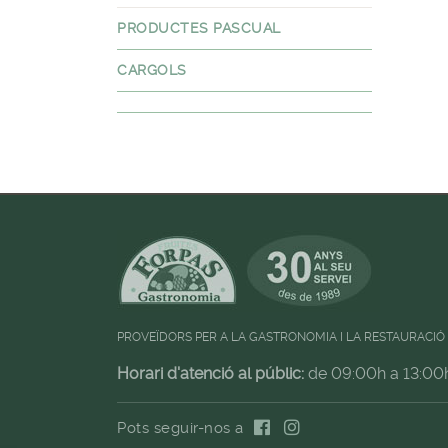
PRODUCTES PASCUAL
CARGOLS
PROVEÏDORS PER A LA GASTRONOMIA I LA RESTAURACIÓ
Horari d'atenció al públic:
de 09:00h a 13:00
Pots seguir-nos a