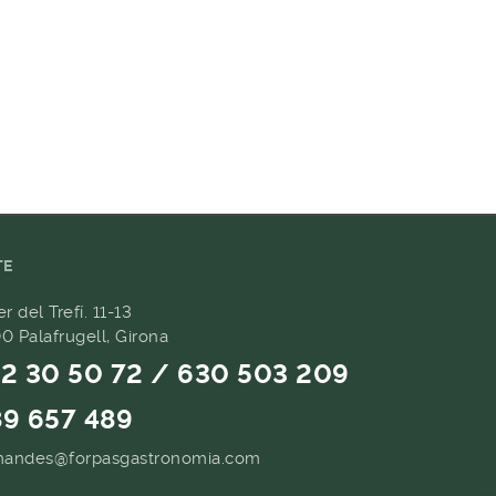
TE
er del Trefí. 11-13
0 Palafrugell, Girona
2 30 50 72 / 630 503 209
9 657 489
andes@forpasgastronomia.com