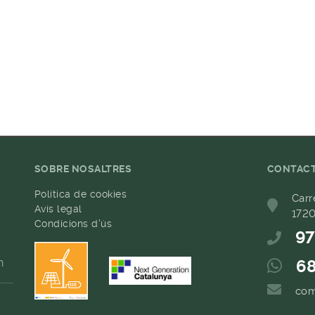
SOBRE NOSALTRES
CONTAC
Política de cookies
Carr
Avís legal
1720
Condicions d'ús
97
h
68
com