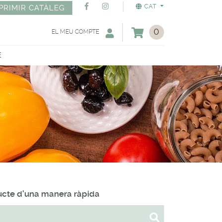
CAT
PRIMIR CATÀLEG
0
EL MEU COMPTE
E
ducte d'una manera ràpida