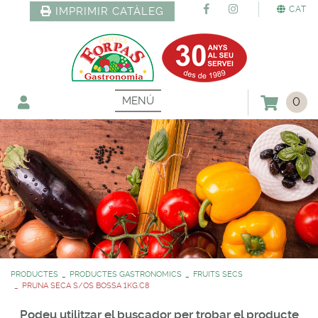
CAT
IMPRIMIR CATÀLEG
MENÚ
0
PRODUCTES
PRODUCTES GASTRONOMICS
FRUITS SECS
PRUNA SECA S/OS BOSSA 1KG.C8
Podeu utilitzar el buscador per trobar el producte