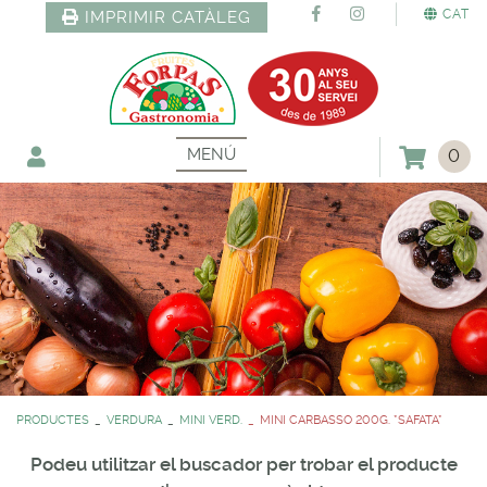
CAT
IMPRIMIR CATÀLEG
MENÚ
0
PRODUCTES
VERDURA
MINI VERD.
MINI CARBASSO 200G. *SAFATA*
Podeu utilitzar el buscador per trobar el producte