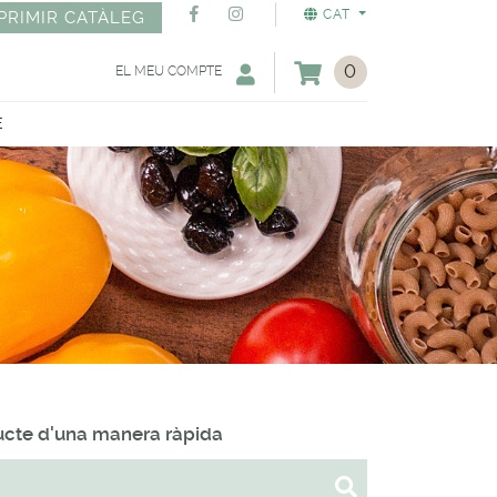
CAT
PRIMIR CATÀLEG
0
EL MEU COMPTE
E
ducte d'una manera ràpida