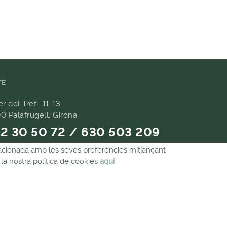
TE
er del Trefí. 11-13
0 Palafrugell, Girona
2 30 50 72 / 630 503 209
relacionada amb les seves preferències mitjançant
9 657 489
la nostra política de cookies
aquí
andes@forpasgastronomia.com