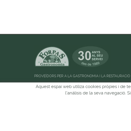
PROVEÏDORS PER A LA GASTRONOMIA I LA RESTAURACIÓ
Horari d'atenció al públic:
de 09:00h a 13:00
Aquest espai web utiliza cookies pròpies i de te
l'anàlisis de la seva navegació. 
Pots seguir-nos a