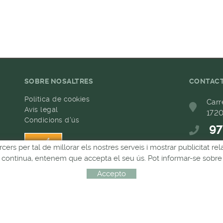
SOBRE NOSALTRES
CONTAC
Política de cookies
Carr
Avís legal
1720
Condicions d'ús
97
h
rcers per tal de millorar els nostres serveis i mostrar publicitat 
68
Si continua, entenem que accepta el seu ús. Pot informar-se sobre 
com
Accepto
Distribuït per:
MICROLÒGIC, SLU