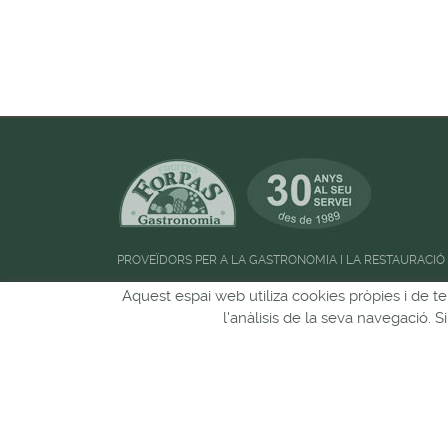
PROVEÏDORS PER A LA GASTRONOMIA I LA RESTAURACIÓ
Horari d'atenció al públic:
de 09:00h a 13:00
Aquest espai web utiliza cookies pròpies i de te
l'anàlisis de la seva navegació. 
Pots seguir-nos a