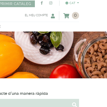
CAT
PRIMIR CATÀLEG
0
EL MEU COMPTE
E
ducte d'una manera ràpida