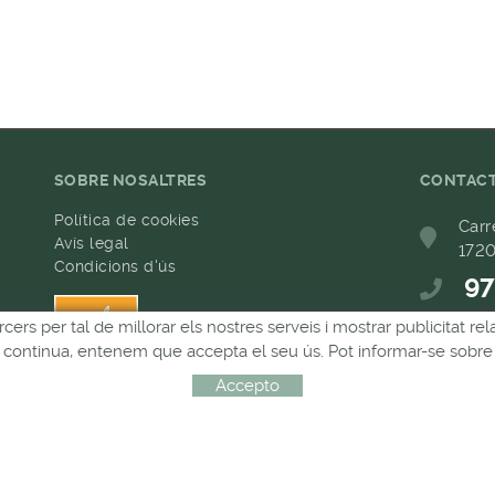
SOBRE NOSALTRES
CONTAC
Política de cookies
Carr
Avís legal
1720
Condicions d'ús
97
h
rcers per tal de millorar els nostres serveis i mostrar publicitat 
68
Si continua, entenem que accepta el seu ús. Pot informar-se sobre 
com
Accepto
Distribuït per:
MICROLÒGIC, SLU