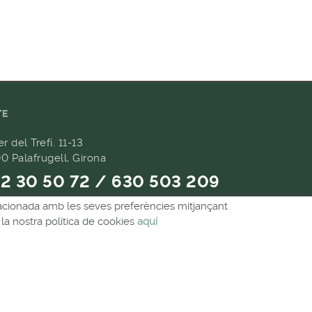
TE
er del Trefí. 11-13
0 Palafrugell, Girona
2 30 50 72 / 630 503 209
relacionada amb les seves preferències mitjançant
9 657 489
la nostra política de cookies
aquí
andes@forpasgastronomia.com