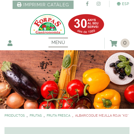
ESP
IMPRIMIR CATÀLEG
MENÚ
0
PRODUCTOS
FRUTAS
FRUTA FRESCA
ALBARICOQUE MEJILLA ROJA *KG*