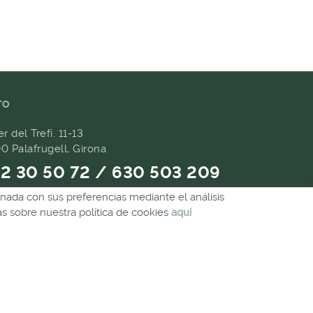
TO
er del Trefí. 11-13
0 Palafrugell, Girona
2 30 50 72 / 630 503 209
ionada con sus preferencias mediante el análisis
9 657 489
 sobre nuestra política de cookies
aquí
andes@forpasgastronomia.com