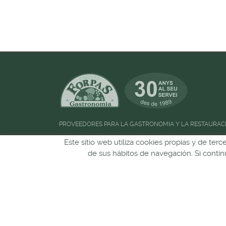
PROVEEDORES PARA LA GASTRONOMIA Y LA RESTAURAC
Horario de atención al público:
de 09:00h a
Este sitio web utiliza cookies propias y de ter
de sus hábitos de navegación. Si cont
13:00h
Puedes seguirnos en