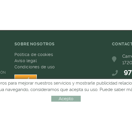
SOBRE NOSOTROS
CONTAC
Política de cookies
Carr
Aviso legal
1720
Condiciones de uso
97
IÓN
ceros para mejorar nuestros servicios y mostrarle publicidad relac
68
inua navegando, consideramos que acepta su uso. Puede saber más
com
Acepto
Distribuido por:
MICROLÒGIC, SLU