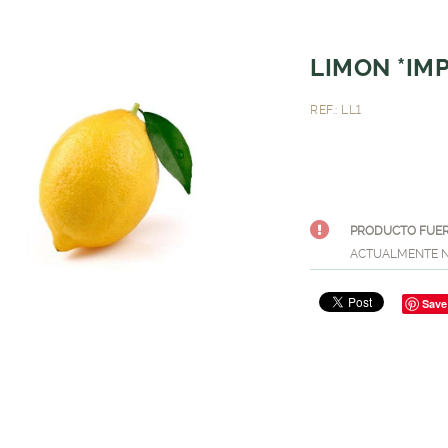
LIMON *IMP
REF.: LL1
PRODUCTO FUER
ACTUALMENTE N
Save