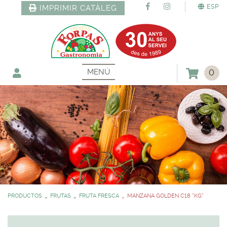
ESP
IMPRIMIR CATÀLEG
MENÚ
0
PRODUCTOS
FRUTAS
FRUTA FRESCA
MANZANA GOLDEN C18 *KG*