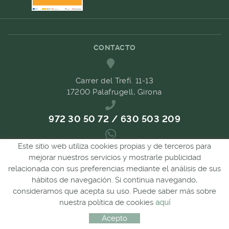
CONTACTO
Carrer del Trefí. 11-13
17200 Palafrugell, Girona
972 30 50 72 / 630 503 209
Este sitio web utiliza cookies propias y de terceros para
689 657 489
mejorar nuestros servicios y mostrarle publicidad
relacionada con sus preferencias mediante el análisis de sus
hábitos de navegación. Si continua navegando,
comandes@forpasgastronomia.com
consideramos que acepta su uso. Puede saber más sobre
nuestra política de cookies
aquí
Distribuido por:
MICROLÒGIC, SLU
Acepto