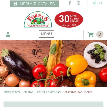
ESP
IMPRIMIR CATÀLEG
MENÚ
0
PRODUCTOS
FRUTAS
FRUTAS EXOTICAS
PLATANO MACHO *KG*