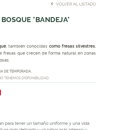
VOLVER AL LISTADO
E BOSQUE *BANDEJA*
que
, también conocidas
como fresas silvestres
,
e fresas que crecen de forma natural en zonas
osas.
A DE TEMPORADA.
O TENEMOS DISPONIBILIDAD.
rían para tener un tamaño uniforme y una vida
xtura más delicada y un sabor más intenso y