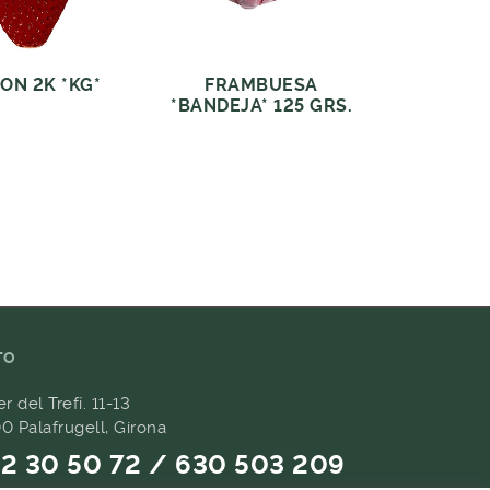
ON 2K *KG*
FRAMBUESA
*BANDEJA* 125 GRS.
TO
er del Trefí. 11-13
0 Palafrugell, Girona
2 30 50 72 / 630 503 209