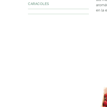
CARACOLES
aromát
en la 