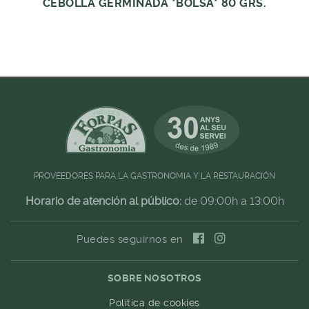
CEBOLLA GERMINADA *BOLSA* 80 GRS.
PROVEEDORES PARA LA GASTRONOMIA Y LA RESTAURACIÓN
Horario de atención al público:
de 09:00h a 13:00h
Puedes seguirnos en
SOBRE NOSOTROS
Política de cookies