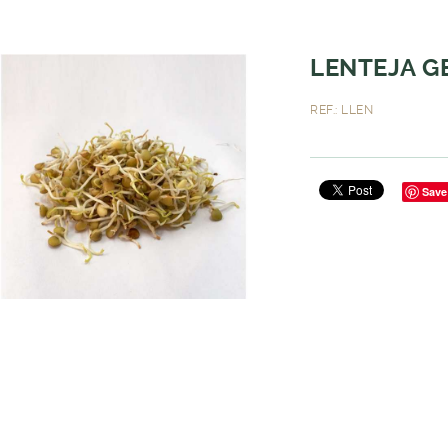
LENTEJA G
REF.: LLEN
Save