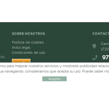
SOBRE NOSOTROS
CONTAC
Política de cookies
Carr
Aviso legal
1720
Condiciones de uso
97
IÓN
ceros para mejorar nuestros servicios y mostrarle publicidad relac
68
inua navegando, consideramos que acepta su uso. Puede saber más
com
Acepto
Distribuido por:
MICROLÒGIC, SLU