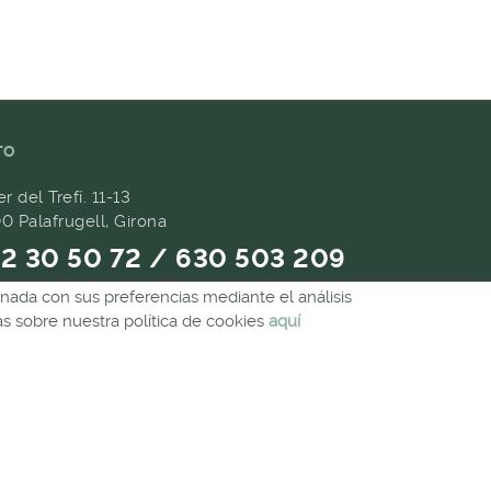
TO
er del Trefí. 11-13
0 Palafrugell, Girona
2 30 50 72 / 630 503 209
ionada con sus preferencias mediante el análisis
9 657 489
 sobre nuestra política de cookies
aquí
andes@forpasgastronomia.com