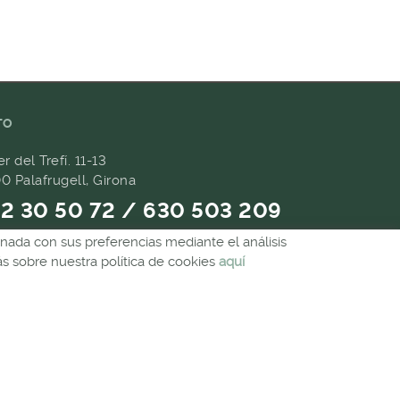
TO
er del Trefí. 11-13
0 Palafrugell, Girona
2 30 50 72 / 630 503 209
ionada con sus preferencias mediante el análisis
9 657 489
 sobre nuestra política de cookies
aquí
andes@forpasgastronomia.com