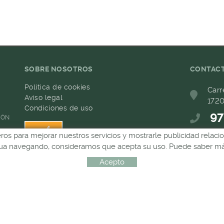
SOBRE NOSOTROS
CONTAC
Política de cookies
Carr
Aviso legal
1720
Condiciones de uso
97
IÓN
ceros para mejorar nuestros servicios y mostrarle publicidad relac
68
inua navegando, consideramos que acepta su uso. Puede saber más
com
Acepto
Distribuido por:
MICROLÒGIC, SLU