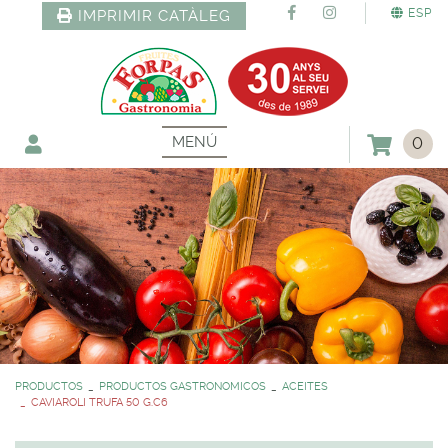
ESP
IMPRIMIR CATÀLEG
MENÚ
0
PRODUCTOS
PRODUCTOS GASTRONOMICOS
ACEITES
CAVIAROLI TRUFA 50 G.C6