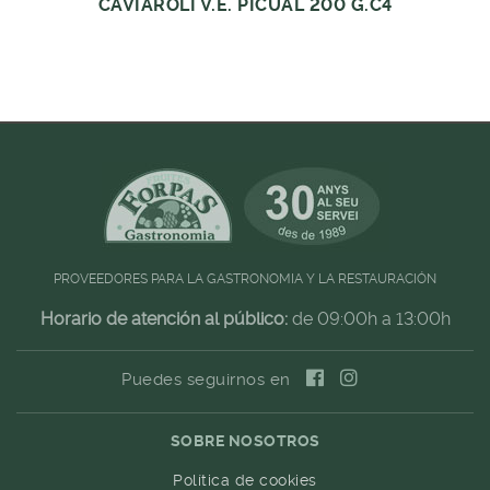
CAVIAROLI V.E. PICUAL 200 G.C4
PROVEEDORES PARA LA GASTRONOMIA Y LA RESTAURACIÓN
Horario de atención al público:
de 09:00h a 13:00h
Puedes seguirnos en
SOBRE NOSOTROS
Política de cookies