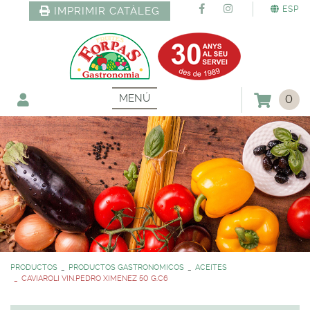
ESP
IMPRIMIR CATÀLEG
MENÚ
0
PRODUCTOS
PRODUCTOS GASTRONOMICOS
ACEITES
CAVIAROLI VIN.PEDRO XIMENEZ 50 G.C6