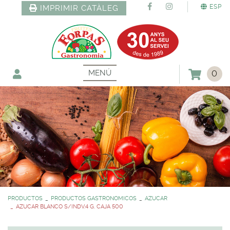
ESP
IMPRIMIR CATÀLEG
MENÚ
0
PRODUCTOS
PRODUCTOS GASTRONOMICOS
AZUCAR
AZUCAR BLANCO S/INDV.4 G. CAJA 500