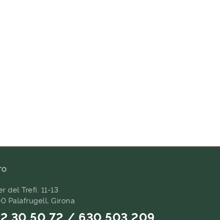
TO
er del Trefí. 11-13
0 Palafrugell, Girona
2 30 50 72 / 630 503 209