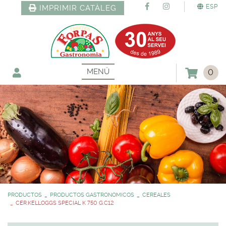
ESP
IMPRIMIR CATÀLEG
MENÚ
0
PRODUCTOS
PRODUCTOS GASTRONOMICOS
CEREALES
CER.KELLOGGS SPECIAL K 750 G.C12