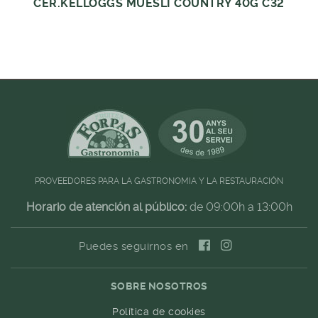
CER.KELLOGGS MUESLI COUNTRY 40G C32
PROVEEDORES PARA LA GASTRONOMIA Y LA RESTAURACIÓN
Horario de atención al público:
de 09:00h a 13:00h
Puedes seguirnos en
SOBRE NOSOTROS
Política de cookies