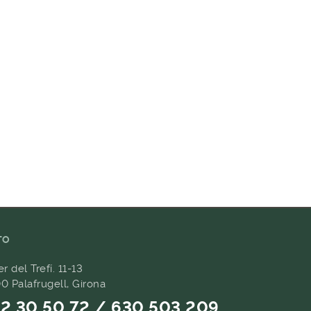
TO
er del Trefí. 11-13
0 Palafrugell, Girona
2 30 50 72 / 630 503 209