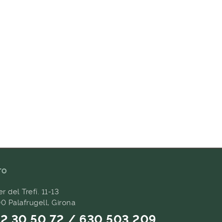
TO
er del Trefí. 11-13
0 Palafrugell, Girona
2 30 50 72 / 630 503 209