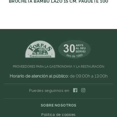
BROCHETA BAMBU LAZO 15 CM. PAQUETE 100
PROVEEDORES PARA LA GASTRONOMIA Y LA RESTAURACIÓN
Horario de atención al público:
de 09:00h a 13:00h
Puedes seguirnos en
SOBRE NOSOTROS
Política de cookies