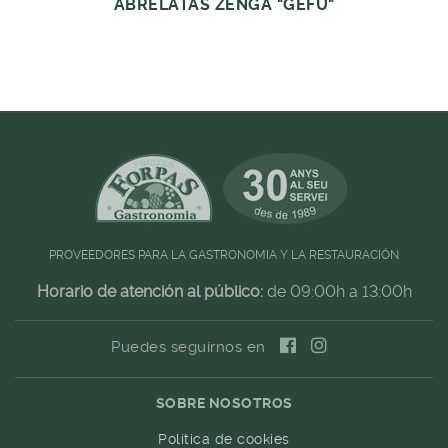
ABRELATAS ZENGA "GEFU"
PROVEEDORES PARA LA GASTRONOMIA Y LA RESTAURACIÓN
Horario de atención al público:
de 09:00h a 13:00h
Puedes seguirnos en
SOBRE NOSOTROS
Política de cookies