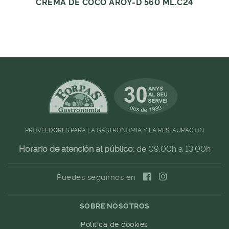
CREMA DE COCO AROY-D 560 ML.C24
PROVEEDORES PARA LA GASTRONOMIA Y LA RESTAURACIÓN
Horario de atención al público:
de 09:00h a 13:00h
Puedes seguirnos en
SOBRE NOSOTROS
Política de cookies