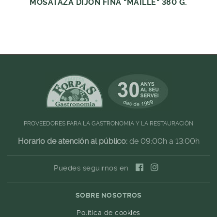
MOSATAZA DIJON FINA "MAILLE" 380 G.
PROVEEDORES PARA LA GASTRONOMIA Y LA RESTAURACIÓN
Horario de atención al público:
de 09:00h a 13:00h
Puedes seguirnos en
SOBRE NOSOTROS
Política de cookies