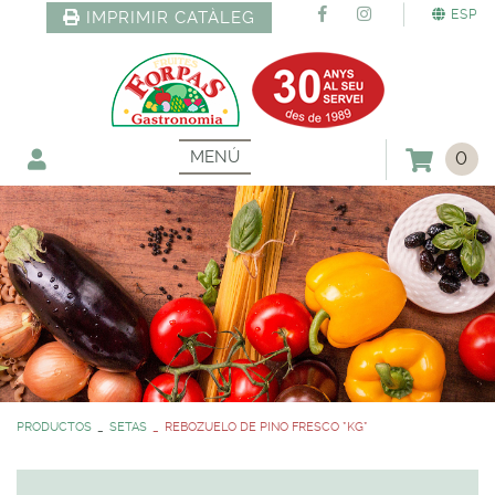
ESP
IMPRIMIR CATÀLEG
MENÚ
0
PRODUCTOS
SETAS
REBOZUELO DE PINO FRESCO *KG*