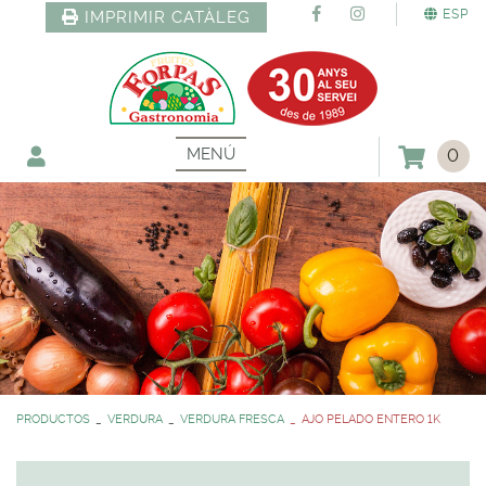
ESP
IMPRIMIR CATÀLEG
MENÚ
0
PRODUCTOS
VERDURA
VERDURA FRESCA
AJO PELADO ENTERO 1K