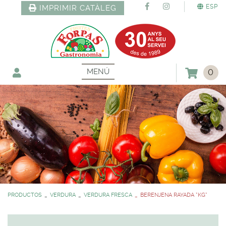
ESP
IMPRIMIR CATÀLEG
MENÚ
0
PRODUCTOS
VERDURA
VERDURA FRESCA
BERENJENA RAYADA *KG*