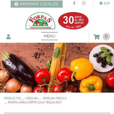
ESP
IMPRIMIR CATÀLEG
MENÚ
0
PRODUCTOS
VERDURA
VERDURA FRESCA
PATATA AGRIA CORTE GAJO *BOLSA 5KG*