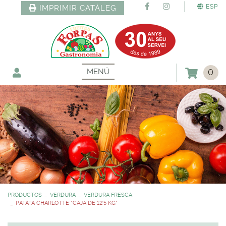
ESP
IMPRIMIR CATÀLEG
MENÚ
0
PRODUCTOS
VERDURA
VERDURA FRESCA
PATATA CHARLOTTE *CAJA DE 12'5 KG*