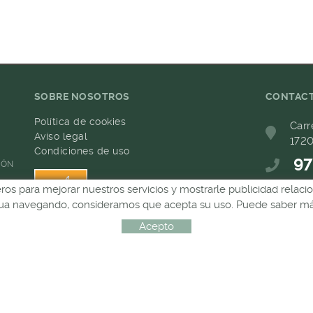
SOBRE NOSOTROS
CONTAC
Política de cookies
Carr
Aviso legal
1720
Condiciones de uso
97
IÓN
ceros para mejorar nuestros servicios y mostrarle publicidad relac
68
inua navegando, consideramos que acepta su uso. Puede saber más
com
Acepto
Distribuido por:
MICROLÒGIC, SLU