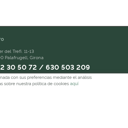
TO
er del Trefí. 11-13
0 Palafrugell, Girona
2 30 50 72 / 630 503 209
ionada con sus preferencias mediante el análisis
9 657 489
 sobre nuestra política de cookies
aquí
andes@forpasgastronomia.com