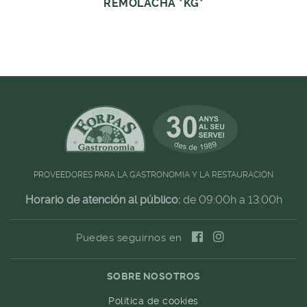
REMOLACHA *KG*
PROVEEDORES PARA LA GASTRONOMIA Y LA RESTAURACIÓN
Horario de atención al público:
de 09:00h a 13:00h
Puedes seguirnos en
SOBRE NOSOTROS
Política de cookies