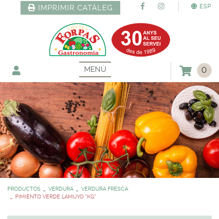
ESP
IMPRIMIR CATÀLEG
MENÚ
0
PRODUCTOS
VERDURA
VERDURA FRESCA
PIMIENTO VERDE LAMUYO *KG*