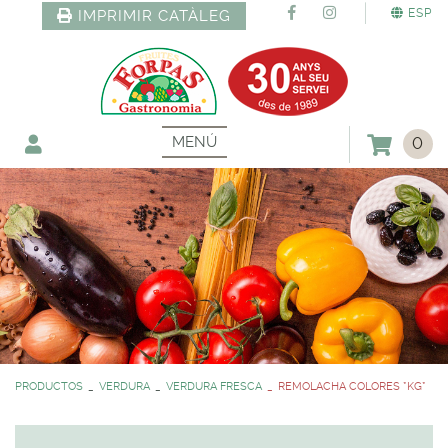
ESP
IMPRIMIR CATÀLEG
MENÚ
0
PRODUCTOS
VERDURA
VERDURA FRESCA
REMOLACHA COLORES *KG*