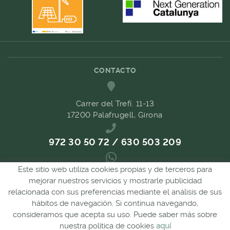
CONTACTO
Carrer del Trefí. 11-13
17200 Palafrugell, Girona
972 30 50 72 / 630 503 209
Este sitio web utiliza cookies propias y de terceros para
689 657 489
mejorar nuestros servicios y mostrarle publicidad
relacionada con sus preferencias mediante el análisis de sus
hábitos de navegación. Si continua navegando,
comandes@forpasgastronomia.com
consideramos que acepta su uso. Puede saber más sobre
nuestra política de cookies
aquí