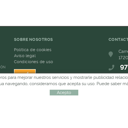
SOBRE NOSOTROS
CONTAC
Política de cookies
Carr
Aviso legal
1720
Condiciones de uso
97
IÓN
ceros para mejorar nuestros servicios y mostrarle publicidad relac
68
inua navegando, consideramos que acepta su uso. Puede saber más
com
Acepto
Distribuido por:
MICROLÒGIC, SLU