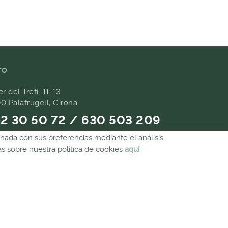
TO
er del Trefí. 11-13
0 Palafrugell, Girona
2 30 50 72 / 630 503 209
ionada con sus preferencias mediante el análisis
9 657 489
 sobre nuestra política de cookies
aquí
andes@forpasgastronomia.com