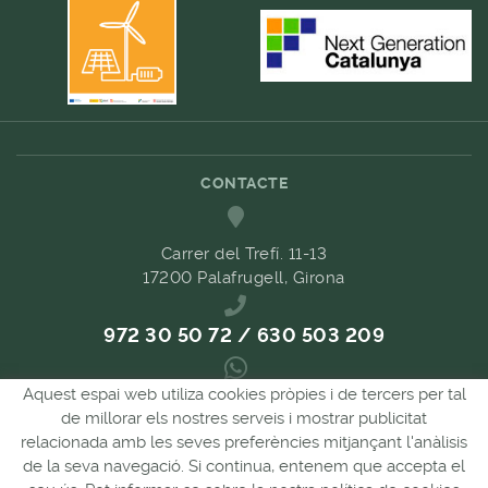
CONTACTE
Carrer del Trefí. 11-13
17200 Palafrugell, Girona
972 30 50 72 / 630 503 209
Aquest espai web utiliza cookies pròpies i de tercers per tal
689 657 489
de millorar els nostres serveis i mostrar publicitat
relacionada amb les seves preferències mitjançant l'anàlisis
de la seva navegació. Si continua, entenem que accepta el
comandes@forpasgastronomia.com