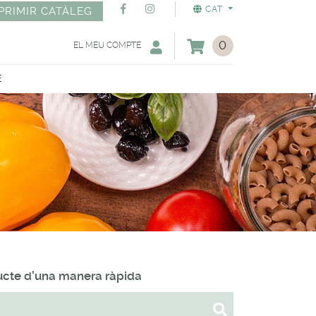
CAT
PRIMIR CATÀLEG
0
EL MEU COMPTE
E
ducte d'una manera ràpida