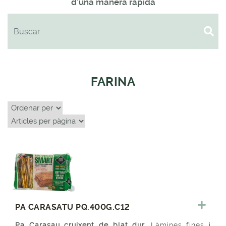
d'una manera ràpida
FARINA
PA CARASATU PQ.400G.C12
Pa Carasau cruixent de blat dur.
Làmines fines i