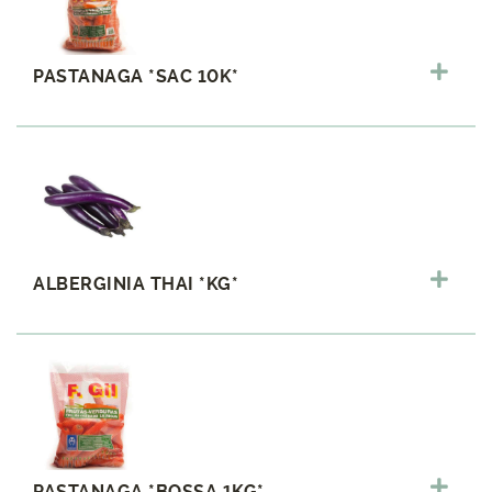
PASTANAGA *SAC 10K*
ALBERGINIA THAI *KG*
PASTANAGA *BOSSA 1KG*