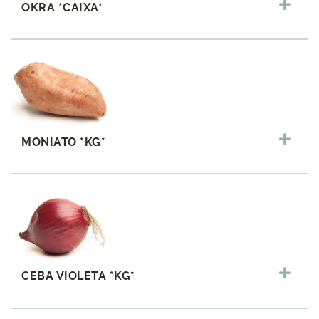
OKRA *CAIXA*
MONIATO *KG*
CEBA VIOLETA *KG*