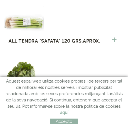
ALL TENDRA *SAFATA* 120 GRS.APROX.
Aquest espai web utiliza cookies pròpies i de tercers per tal
de millorar els nostres serveis i mostrar publicitat
relacionada amb les seves preferències mitjançant l'anàlisis
COL VERDA *UNITAT*
de la seva navegació. Si continua, entenem que accepta el
Col fresca de venda a unitats o caixes.
seu ús. Pot informar-se sobre la nostra política de cookies
aquí
Accepto