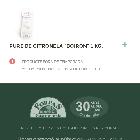
PURE DE CITRONELA "BOIRON" 1 KG.
PRODUCTE FORA DE TEMPORADA.
ACTUALMENT NO EN TENIM DISPONIBILITAT.
PROVEÏDORS PER A LA GASTRONOMIA I LA RESTAURACIÓ
Horari d'atenció al públic:
de 09:00h a 13:00h