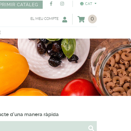
CAT
PRIMIR CATÀLEG
0
EL MEU COMPTE
E
ducte d'una manera ràpida