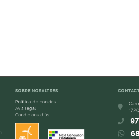
SOBRE NOSALTRES
CONTAC
Política de cookies
Carr
Avís legal
1720
Condicions d'ús
97
h
68