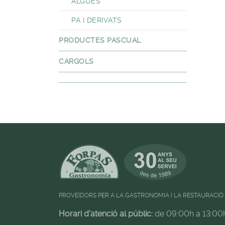
ALGUES
PA I DERIVATS
PRODUCTES PASCUAL
CARGOLS
PROVEÏDORS PER A LA GASTRONOMIA I LA RESTAURACIÓ
Horari d'atenció al públic:
de 09:00h a 13:00