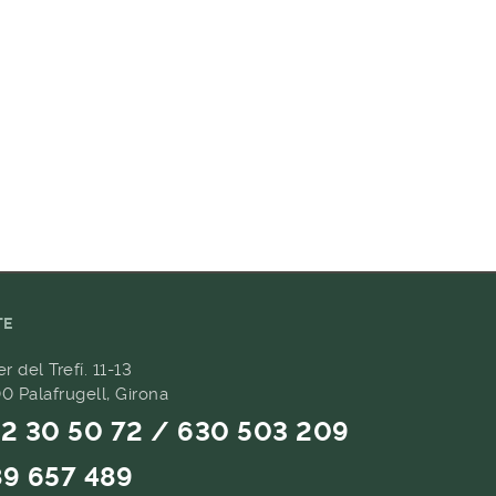
TE
er del Trefí. 11-13
0 Palafrugell, Girona
2 30 50 72 / 630 503 209
9 657 489