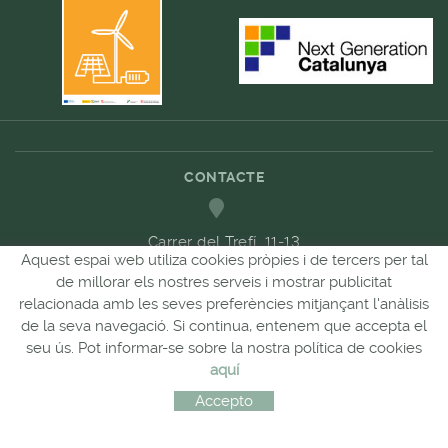
CONTACTE
Carrer del Trefí. 11-13
Aquest espai web utiliza cookies pròpies i de tercers per tal
17200 Palafrugell, Girona
de millorar els nostres serveis i mostrar publicitat
relacionada amb les seves preferències mitjançant l'anàlisis
972 30 50 72 / 630 503 209
de la seva navegació. Si continua, entenem que accepta el
seu ús. Pot informar-se sobre la nostra política de cookies
aquí
689 657 489
Accepto
comandes@forpasgastronomia.com